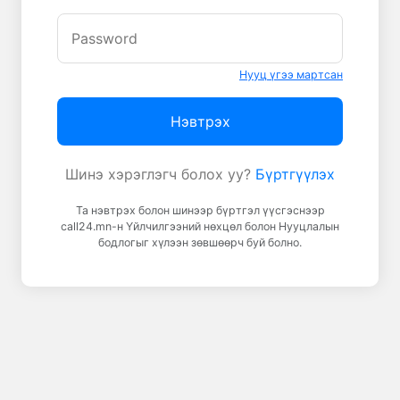
Нууц үгээ мартсан
Нэвтрэх
Шинэ хэрэглэгч болох уу?
Бүртгүүлэх
Та нэвтрэх болон шинээр бүртгэл үүсгэснээр
call24.mn-н Үйлчилгээний нөхцөл болон Нууцлалын
бодлогыг хүлээн зөвшөөрч буй болно.