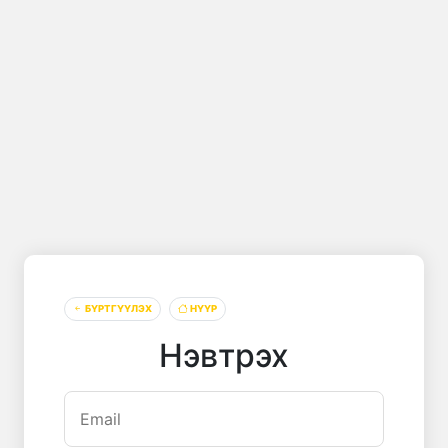
БҮРТГҮҮЛЭХ
НҮҮР
Нэвтрэх