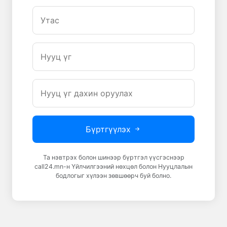
Бүртгүүлэх
Та нэвтрэх болон шинээр бүртгэл үүсгэснээр
call24.mn-н Үйлчилгээний нөхцөл болон Нууцлалын
бодлогыг хүлээн зөвшөөрч буй болно.