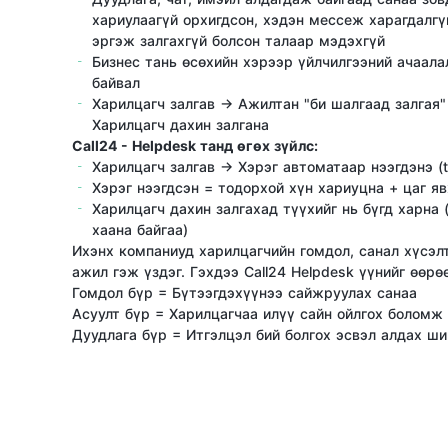
хариулаагүй орхигдсон, хэдэн мессеж харагдалгү
эргэж залгахгүй болсон талаар мэдэхгүй
Бизнес тань өсөхийн хэрээр үйлчилгээний ачаала
байвал
Харилцагч залгав → Ажилтан "би шалгаад залгая
Харилцагч дахин залгана
Call24 - Helpdesk танд өгөх зүйлс:
Харилцагч залгав → Хэрэг автоматаар нээгдэнэ (t
Хэрэг нээгдсэн = тодорхой хүн хариуцна + цаг я
Харилцагч дахин залгахад түүхийг нь бүгд харна (
хаана байгаа)
Ихэнх компаниуд харилцагчийн гомдол, санал хүсэл
ажил гэж үздэг. Гэхдээ Call24 Helpdesk үүнийг өөрө
Гомдол бүр = Бүтээгдэхүүнээ сайжруулах санаа
Асуулт бүр = Харилцагчаа илүү сайн ойлгох боломж
Дуудлага бүр = Итгэлцэл бий болгох эсвэл алдах ш