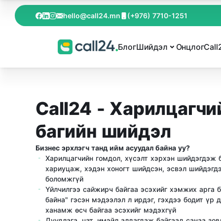
hello@call24.mn
(+976) 7710-1251
Блог
Шийдэл
Онцлог
Call
Call24 - Харилцагчи
багийн шийдэл
Бизнес эрхлэгч танд ийм асуудал байна уу?
Харилцагчийн гомдол, хүсэлт хэрхэн шийдэгдэж б
хариуцаж, хэдэн хоногт шийдсэн, эсвэл шийдэгдэ
боломжгүй
Үйлчилгээ сайжирч байгаа эсэхийг хэмжих арга б
байна" гэсэн мэдээлэл л ирдэг, гэхдээ бодит үр д
ханамж өсч байгаа эсэхийг мэдэхгүй
Дуудлага, чат, имэйл алдагдаж байгаад санаа зов