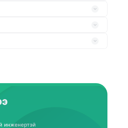
ээ
ай инженертэй