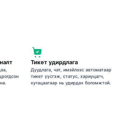
яналт
Тикет удирдлага
аа,
Дуудлага, чат, имэйлээс автоматаар
црогдсон
тикет үүсгэж, статус, хариуцагч,
на.
хугацаагаар нь удирдах боломжтой.