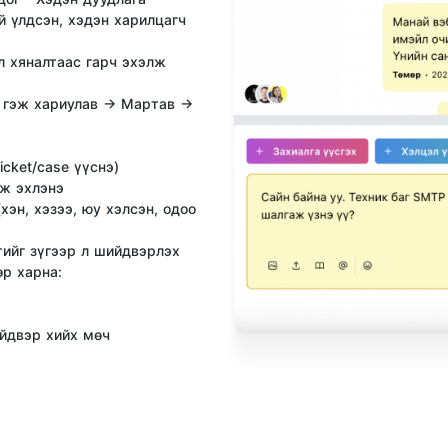
й үлдсэн, хэдэн харилцагч
л хяналтаас гарч эхэлж
" гэж хариулав → Мартав →
icket/case үүснэ)
вж эхлэнэ
хэн, хэзээ, юу хэлсэн, одоо
тийг зүгээр л шийдвэрлэх
өр харна:
ийдвэр хийх мөч