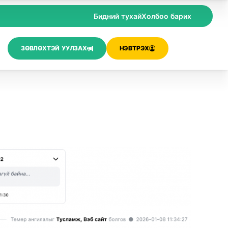
Бидний тухай
Холбоо барих
ЗӨВЛӨХТЭЙ УУЛЗАХ
НЭВТРЭХ