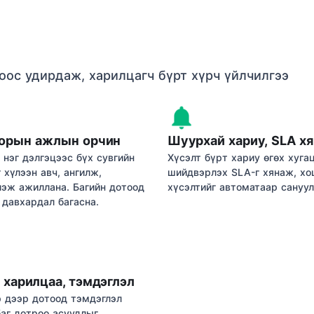
роос удирдаж, харилцагч бүрт хүрч үйлчилгээ
орын ажлын орчин
Шуурхай хариу, SLA х
 нэг дэлгэцээс бүх сувгийн
Хүсэлт бүрт хариу өгөх хугац
 хүлээн авч, ангилж,
шийдвэрлэх SLA-г хянаж, хо
эж ажиллана. Багийн дотоод
хүсэлтийг автоматаар сануул
 давхардал багасна.
 харилцаа, тэмдэглэл
р дээр дотоод тэмдэглэл
баг дотроо асуудлыг