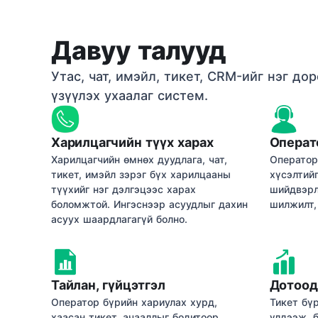
Давуу талууд
Утас, чат, имэйл, тикет, CRM-ийг нэг до
үзүүлэх ухаалаг систем.
Харилцагчийн түүх харах
Операт
Харилцагчийн өмнөх дуудлага, чат,
Оператор
тикет, имэйл зэрэг бүх харилцааны
хүсэлтийг
түүхийг нэг дэлгэцээс харах
шийдвэрл
боломжтой. Ингэснээр асуудлыг дахин
шилжилт,
асуух шаардлагагүй болно.
Тайлан, гүйцэтгэл
Дотоод
Оператор бүрийн хариулах хурд,
Тикет бү
хаасан тикет, ачааллыг бодитоор
үлдээж, 