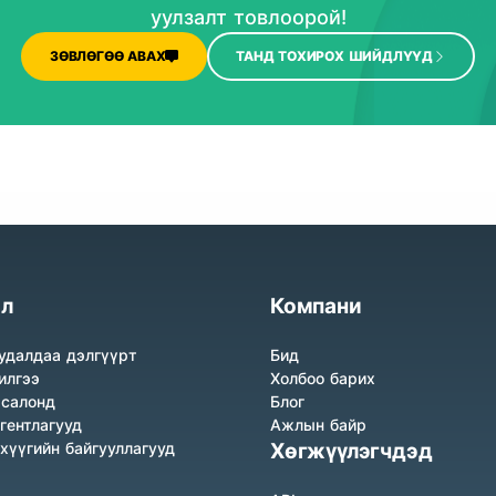
уулзалт товлоорой!
ЗӨВЛӨГӨӨ АВАХ
ТАНД ТОХИРОХ ШИЙДЛҮҮД
л
Компани
удалдаа дэлгүүрт
Бид
илгээ
Холбоо барих
 салонд
Блог
гентлагууд
Ажлын байр
нхүүгийн байгууллагууд
Хөгжүүлэгчдэд