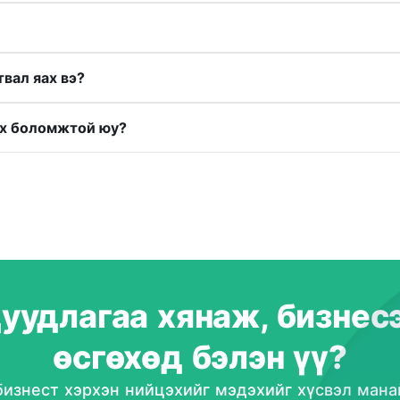
вал яах вэ?
рах боломжтой юу?
уудлагаа хянаж, бизнес
өсгөхөд бэлэн үү?
 бизнест хэрхэн нийцэхийг мэдэхийг хүсвэл ман