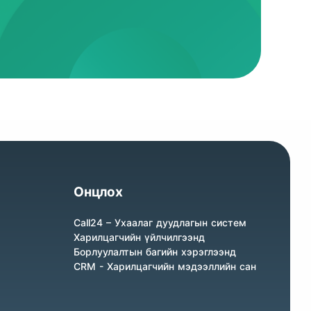
Онцлох
Call24 – Ухаалаг дуудлагын систем
Харилцагчийн үйлчилгээнд
Борлуулалтын багийн хэрэглээнд
CRM - Харилцагчийн мэдээллийн сан