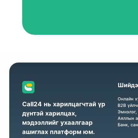
Шийдэ
Онлайн х
Call24 нь харилцагчтай үр
B2B үйлч
Эмнэлэг,
дүнтэй харилцах,
Аяллын а
мэдээллийг ухаалгаар
Банк, са
ашиглах платформ юм.