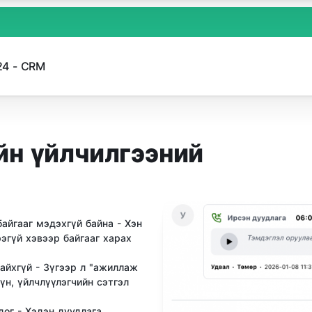
24 - CRM
йн үйлчилгээний
айгааг мэдэхгүй байна - Хэн
эгүй хэвээр байгааг харах
айхгүй - Зүгээр л "ажиллаж
үн, үйлчлүүлэгчийн сэтгэл
дог - Хэдэн дуудлага