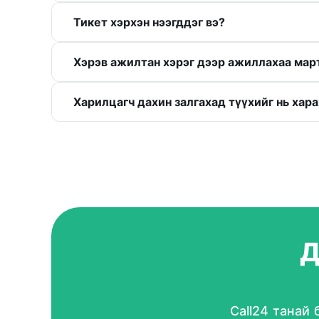
Тикет хэрхэн нээгддэг вэ?
Хэрэв ажилтан хэрэг дээр ажиллахаа март
Харилцагч дахин залгахад түүхийг нь ха
Д
Call24 танай