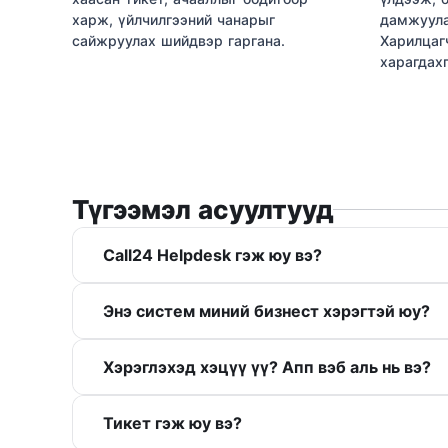
харж, үйлчилгээний чанарыг
дамжуула
сайжруулах шийдвэр гаргана.
Харилцаг
харагдахг
Түгээмэл асуултууд
Call24 Helpdesk гэж юу вэ?
Энэ систем миний бизнест хэрэгтэй юу?
Хэрэглэхэд хэцүү үү? Апп вэб аль нь вэ?
Тикет гэж юу вэ?