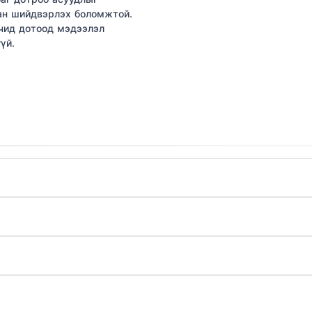
н шийдвэрлэх боломжтой.
чид дотоод мэдээлэл
үй.