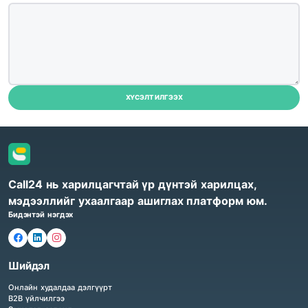
ХҮСЭЛТ ИЛГЭЭХ
Call24 нь харилцагчтай үр дүнтэй харилцах,
мэдээллийг ухаалгаар ашиглах платформ юм.
Бидэнтэй нэгдэх
Шийдэл
Онлайн худалдаа дэлгүүрт
B2B үйлчилгээ