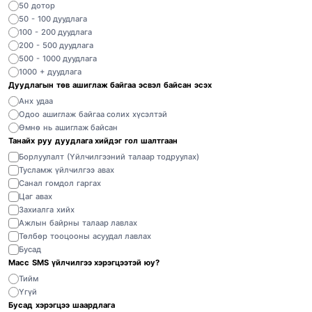
50 дотор
50 - 100 дуудлага
100 - 200 дуудлага
200 - 500 дуудлага
500 - 1000 дуудлага
1000 + дуудлага
Дуудлагын төв ашиглаж байгаа эсвэл байсан эсэх
Анх удаа
Одоо ашиглаж байгаа солих хүсэлтэй
Өмнө нь ашиглаж байсан
Танайх руу дуудлага хийдэг гол шалтгаан
Борлуулалт (Үйлчилгээний талаар тодруулах)
Тусламж үйлчилгээ авах
Санал гомдол гаргах
Цаг авах
Захиалга хийх
Ажлын байрны талаар лавлах
Төлбөр тооцооны асуудал лавлах
Бусад
Масс SMS үйлчилгээ хэрэгцээтэй юу?
Тийм
Үгүй
Бусад хэрэгцээ шаардлага