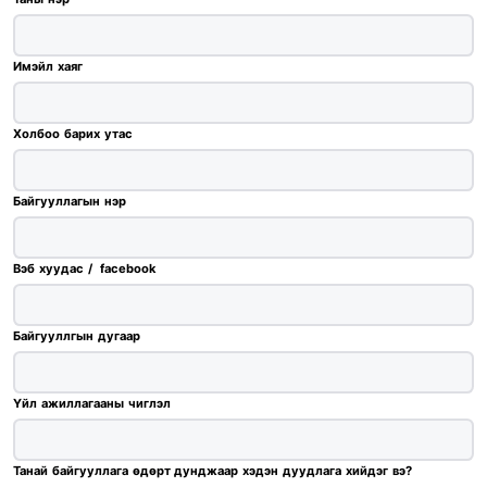
Имэйл хаяг
Холбоо барих утас
Байгууллагын нэр
Вэб хуудас / facebook
Байгууллгын дугаар
Үйл ажиллагааны чиглэл
Танай байгууллага өдөрт дунджаар хэдэн дуудлага хийдэг вэ?