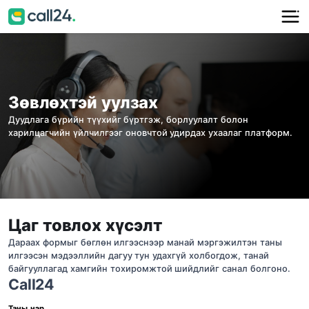
Зөвлөхтэй уулзах
Дуудлага бүрийн түүхийг бүртгэж, борлуулалт болон
харилцагчийн үйлчилгээг оновчтой удирдах ухаалаг платформ.
Цаг товлох хүсэлт
Дараах формыг бөглөн илгээснээр манай мэргэжилтэн таны
илгээсэн мэдээллийн дагуу тун удахгүй холбогдож, танай
байгууллагад хамгийн тохиромжтой шийдлийг санал болгоно.
Call24
Таны нэр