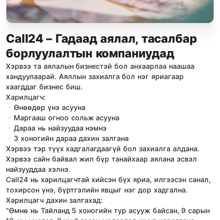
Call24 – Гадаад аялал, тасалбар
борлуулалтын компаниудад
Хэрвээ та аялалын бизнестэй бол анхаарлаа наашаа
хандуулаарай. Аяллын захиалга бол нэг яриагаар
хаагддаг бизнес биш.
Харилцагч:
Өнөөдөр үнэ асууна
Маргааш огноо сольж асууна
Дараа нь найзуудаа нэмнэ
3 хоногийн дараа дахин залгана
Хэрвээ тэр түүх хадгалагдаагүй бол захиалга алдана.
Хэрвээ сайн байвал жил бүр танайхаар аялана эсвэл
найзууддаа хэлнэ.
Call24 нь харилцагчтай хийсэн бүх яриа, илгээсэн санал,
тохирсон үнэ, бүртгэлийн явцыг нэг дор хадгална.
Харилцагч дахин залгахад:
“Өмнө нь Тайланд 5 хоногийн тур асууж байсан, 9 сарын