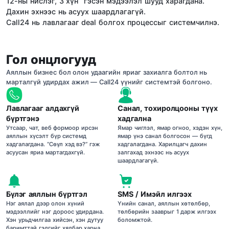
12-ны нислэг, 3 хүн” гэсэн мэдээлэл шууд харагдана.
Дахин эхнээс нь асуух шаардлагагүй.
Call24 нь лавлагааг deal болгох процессыг системчилнэ.
Гол онцлогууд
Аяллын бизнес бол олон удаагийн яриаг захиалга болтол нь
марталгүй удирдах ажил — Call24 үүнийг системтэй болгоно.
Лавлагааг алдахгүй
Санал, тохиролцооны түүх
бүртгэнэ
хадгална
Утсаар, чат, веб формоор ирсэн
Ямар чиглэл, ямар огноо, хэдэн хүн,
аяллын хүсэлт бүр системд
ямар үнэ санал болгосон — бүгд
хадгалагдана. “Сөүл хэд вэ?” гэж
хадгалагдана. Харилцагч дахин
асуусан яриа мартагдахгүй.
залгахад эхнээс нь асуух
шаардлагагүй.
Бүлэг аяллын бүртгэл
SMS / Имэйл илгээх
Нэг аялал дээр олон хүний
Үнийн санал, аяллын хөтөлбөр,
мэдээллийг нэг дороос удирдана.
төлбөрийн зааврыг 1 дарж илгээх
Хэн урьдчилгаа хийсэн, хэн дутуу
боломжтой.
баримттай гэдгийг хялбар харна.