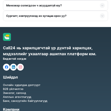
Менежер солигдсон ч асуудалгүй юу?
Сургалт, нэвтрүүлэхэд их хугацаа орох уу?
Call24 нь харилцагчтай үр дүнтэй харилцах,
мэдээллийг ухаалгаар ашиглах платформ юм.
Бидэнтэй нэгдэх
Шийдэл
Онлайн худалдаа дэлгүүрт
B2B үйлчилгээ
Эмнэлэг, салонд
Аяллын агентлагууд
Банк, санхүүгийн байгууллагууд
Компани