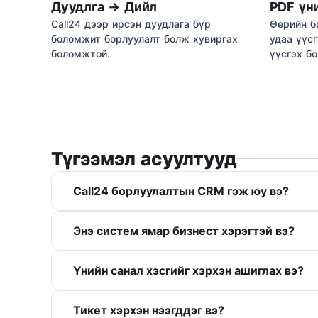
Дуудлга → Дийл
PDF үн
Call24 дээр ирсэн дуудлага бүр
Өөрийн б
боломжит борлуулалт болж хувиргах
удаа үүс
боломжтой.
үүсгэх б
Түгээмэл асуултууд
Call24 борлуулалтын CRM гэж юу вэ?
Энэ систем ямар бизнест хэрэгтэй вэ?
Үнийн санал хэсгийг хэрхэн ашиглах вэ?
Тикет хэрхэн нээгддэг вэ?