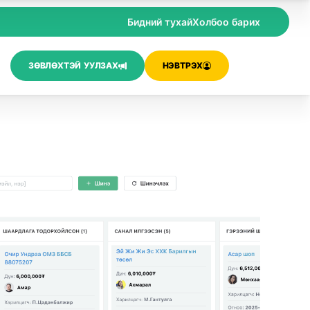
Бидний тухай
Холбоо барих
ЗӨВЛӨХТЭЙ УУЛЗАХ
НЭВТРЭХ