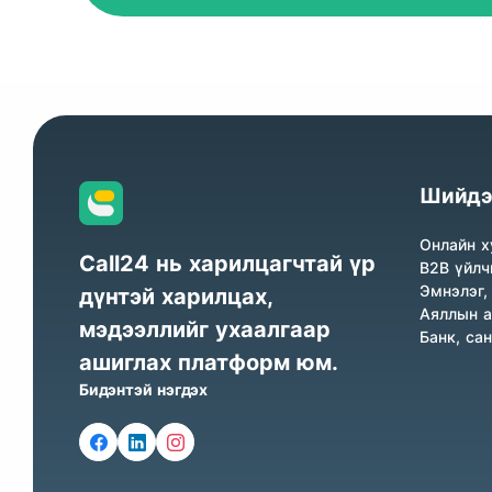
Шийдэ
Онлайн х
Call24 нь харилцагчтай үр
B2B үйлч
Эмнэлэг,
дүнтэй харилцах,
Аяллын а
мэдээллийг ухаалгаар
Банк, са
ашиглах платформ юм.
Бидэнтэй нэгдэх