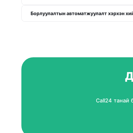
Борлуулалтын автоматжуулалт хэрхэн хи
Д
Call24 танай