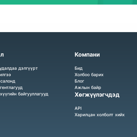
л
Компани
удалдаа дэлгүүрт
Бид
илгээ
Холбоо барих
 салонд
Блог
гентлагууд
Ажлын байр
нхүүгийн байгууллагууд
Хөгжүүлэгчдэд
API
Харилцан холболт хийх