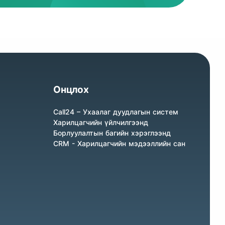
Онцлох
Call24 – Ухаалаг дуудлагын систем
Харилцагчийн үйлчилгээнд
Борлуулалтын багийн хэрэглээнд
CRM - Харилцагчийн мэдээллийн сан