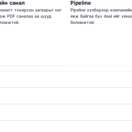
ийн санал
Pipeline
изнест тохирсон загварыг нэг
Pipeline хэлбэрээр компаний
гэж PDF саналаа аа шууд
явж байгаа бүх deal ийг хяна
оломжтой.
боломжтой.