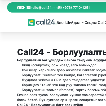
hello@call24.mn
(+976) 7710-1251
Блог
Шийдэл
Онцлог
Call
Call24 - Борлуулал
Борлуулалтын баг удирдаж байгаа танд ийм асуудал
Лийд (сонирхогч) орж ирээд алга болчихдог
Хэн ямар харилцагч дээр ажиллаж байгааг бодит
Борлуулалт “хэлсэн” тоо байдаг, баталгаатай pipel
Дуудлага хийсэн ч CRM дээр тэмдэглэл үлдэхгүй
Харилцагч “танай хүн над руу залгана гэсэн” гээ
Борлуулалтын таамаг (forecast) гаргах боломжгүй
Бизнес өсөх тусам борлуулалт хүнээс хамааралтай 
болох ёстой. Бүх сувгаас орж ирсэн сонирхлыг авто
Call24 – Борлуулалтын багт өгөх зүйлс