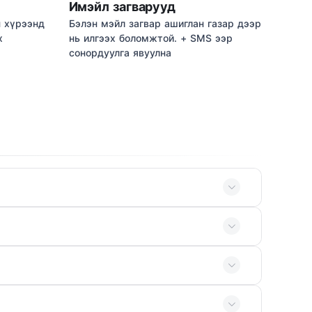
Имэйл загварууд
н хүрээнд
Бэлэн мэйл загвар ашиглан газар дээр
х
нь илгээх боломжтой. + SMS ээр
сонордуулга явуулна