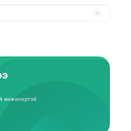
ээ
ай инженертэй