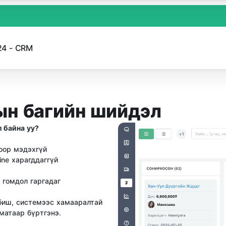
24 - CRM
тын багийн шийдэл
 байна уу?
оор мэдэхгүй
ine харагддаггүй
д гомдол гаргадаг
биш, системээс хамааралтай
матаар бүртгэнэ.