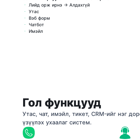
Лийд орж ирнэ → Алдахгүй
Утас
Вэб форм
Чатбот
Имэйл
Гол функцууд
Утас, чат, имэйл, тикет, CRM-ийг нэг до
үзүүлэх ухаалаг систем.