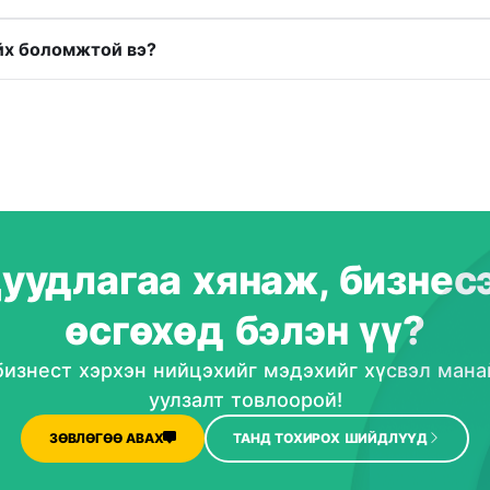
йх боломжтой вэ?
уудлагаа хянаж, бизнес
өсгөхөд бэлэн үү?
 бизнест хэрхэн нийцэхийг мэдэхийг хүсвэл ман
уулзалт товлоорой!
ЗӨВЛӨГӨӨ АВАХ
ТАНД ТОХИРОХ ШИЙДЛҮҮД