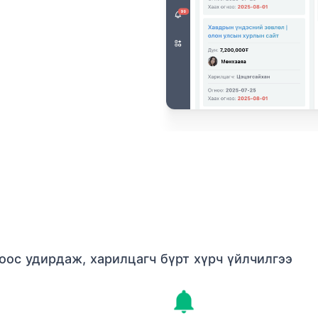
роос удирдаж, харилцагч бүрт хүрч үйлчилгээ