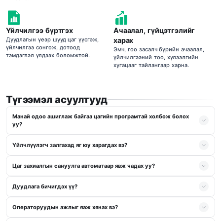
Үйлчилгээ бүртгэх
Ачаалал, гүйцэтгэлийг
Дуудлагын үеэр шууд цаг үүсгэж,
харах
үйлчилгээ сонгож, дотоод
Эмч, гоо засалч бүрийн ачаалал,
тэмдэглэл үлдээх боломжтой.
үйлчилгээний тоо, хүлээлгийн
хугацааг тайлангаар харна.
Түгээмэл асуултууд
Манай одоо ашиглаж байгаа цагийн програмтай холбож болох
уу?
Үйлчлүүлэгч залгахад яг юу харагдах вэ?
Цаг захиалгын сануулга автоматаар явж чадах уу?
Дуудлага бичигдэх үү?
Операторуудын ажлыг яаж хянах вэ?