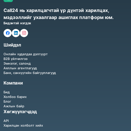
Call24 нь харилцагчтай үр дүнтэй харилцах,
мэдээллийг ухаалгаар ашиглах платформ юм.
Бидэнтэй нэгдэх
Шийдэл
Онлайн худалдаа дэлгүүрт
B2B үйлчилгээ
Эмнэлэг, салонд
Аяллын агентлагууд
Банк, санхүүгийн байгууллагууд
Компани
Бид
Холбоо барих
Блог
Ажлын байр
Хөгжүүлэгчдэд
API
Харилцан холболт хийх