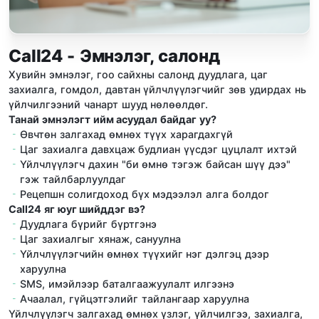
Call24 - Эмнэлэг, салонд
Хувийн эмнэлэг, гоо сайхны салонд дуудлага, цаг
захиалга, гомдол, давтан үйлчлүүлэгчийг зөв удирдах нь
үйлчилгээний чанарт шууд нөлөөлдөг.
Танай эмнэлэгт ийм асуудал байдаг уу?
Өвчтөн залгахад өмнөх түүх харагдахгүй
Цаг захиалга давхцаж будлиан үүсдэг цуцлалт ихтэй
Үйлчлүүлэгч дахин "би өмнө тэгэж байсан шүү дээ"
гэж тайлбарлуулдаг
Рецепшн солигдоход бүх мэдээлэл алга болдог
Call24 яг юуг шийддэг вэ?
Дуудлага бүрийг бүртгэнэ
Цаг захиалгыг хянаж, сануулна
Үйлчлүүлэгчийн өмнөх түүхийг нэг дэлгэц дээр
харуулна
SMS, имэйлээр баталгаажуулалт илгээнэ
Ачаалал, гүйцэтгэлийг тайлангаар харуулна
Үйлчлүүлэгч залгахад өмнөх үзлэг, үйлчилгээ, захиалга,