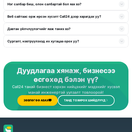
Нэг салбар биш, олон салбартай бол яах вэ?
Веб сайтаас орж ирсэн хүсэлт Call24 дээр харагдах уу?
Давтан үйлчлүүлэгчийг яаж таних вэ?
Сургалт, нэвтрүүлэхэд их хугацаа орох уу?
Дуудлагаа хянаж, бизнесээ
өсгөхөд бэлэн үү?
Call24 танай бизнест хэрхэн нийцэхийг мэдэхийг хүсвэл
манай инженертэй уулзалт товлоорой!
ЗӨВЛӨГӨӨ АВАХ
ТАНД ТОХИРОХ ШИЙДЛҮҮД