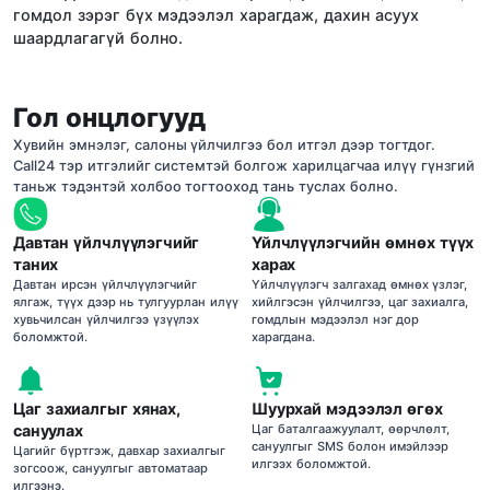
гомдол зэрэг бүх мэдээлэл харагдаж, дахин асуух
шаардлагагүй болно.
Гол онцлогууд
Хувийн эмнэлэг, салоны үйлчилгээ бол итгэл дээр тогтдог.
Call24 тэр итгэлийг системтэй болгож харилцагчаа илүү гүнзгий
таньж тэдэнтэй холбоо тогтооход тань туслах болно.
Давтан үйлчлүүлэгчийг
Үйлчлүүлэгчийн өмнөх түүх
таних
харах
Давтан ирсэн үйлчлүүлэгчийг
Үйлчлүүлэгч залгахад өмнөх үзлэг,
ялгаж, түүх дээр нь тулгуурлан илүү
хийлгэсэн үйлчилгээ, цаг захиалга,
хувьчилсан үйлчилгээ үзүүлэх
гомдлын мэдээлэл нэг дор
боломжтой.
харагдана.
Цаг захиалгыг хянах,
Шуурхай мэдээлэл өгөх
сануулах
Цаг баталгаажуулалт, өөрчлөлт,
сануулгыг SMS болон имэйлээр
Цагийг бүртгэж, давхар захиалгыг
илгээх боломжтой.
зогсоож, сануулгыг автоматаар
илгээнэ.