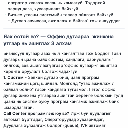
оператор хүлээж авсан нь хамаагүй. Тодорхой
хариуцлага, хуваарилалт байхгүй.
Бизнес утасны системийн талаар ойлголт байхгүй
- Дугаар авчихсан, ажиллаж л байгаа” гэж андуурдаг.
Яах ёстой вэ? — Оффис дугаараа жинхэнэ
утгаар нь ашиглах 3 алхам
Бизнесүүд дугаар авах нь л хангалттай гэж боддог. Гэвч
дугаарын цаана байх систем, хандлага, хариуцлагыг
ойлгож, зөв ашиглахгүйгээр ‘оффис дугаар’-г ашигтай
хөрөнгө оруулалт болгож чадахгүй.
1. Систем
- Зөвхөн дугаар биш, цаад програм
хангамжийн цогц шийдэл. Монголд “утас ажиллаж л
байвал болно” гэсэн хандлага түгээмэл. Гэтэл оффис
дугаар жинхэнэ утгаараа ашигтай хөрөнгө болохын тулд
цаана нь систем буюу програм хангамж ажиллаж байх
шаардлагатай.
Call Center програм гэж юу вэ?
Ирж буй дуудлагыг
автомат бүртгэдэг, Операторуудад хуваарилдаг,
Дуудлага хүлээлгэж болдог (queue), IVR автомат