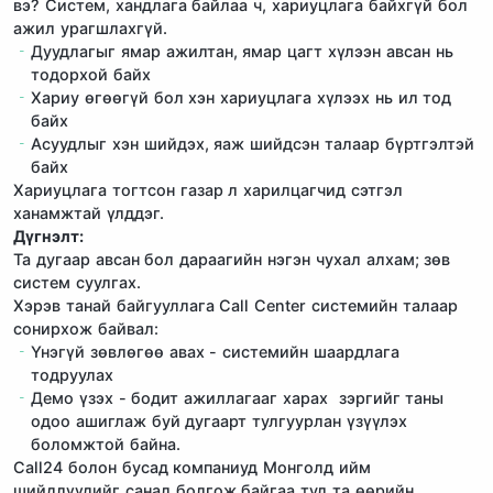
вэ? Систем, хандлага байлаа ч, хариуцлага байхгүй бол
ажил урагшлахгүй.
Дуудлагыг ямар ажилтан, ямар цагт хүлээн авсан нь
тодорхой байх
Хариу өгөөгүй бол хэн хариуцлага хүлээх нь ил тод
байх
Асуудлыг хэн шийдэх, яаж шийдсэн талаар бүртгэлтэй
байх
Хариуцлага тогтсон газар л харилцагчид сэтгэл
ханамжтай үлддэг.
Дүгнэлт:
Та дугаар авсан бол дараагийн нэгэн чухал алхам; зөв
систем суулгах.
Хэрэв танай байгууллага Call Center системийн талаар
сонирхож байвал:
Үнэгүй зөвлөгөө авах - системийн шаардлага
тодруулах
Демо үзэх - бодит ажиллагааг харах зэргийг таны
одоо ашиглаж буй дугаарт тулгуурлан үзүүлэх
боломжтой байна.
Call24 болон бусад компаниуд Монголд ийм
шийдлүүдийг санал болгож байгаа тул та өөрийн