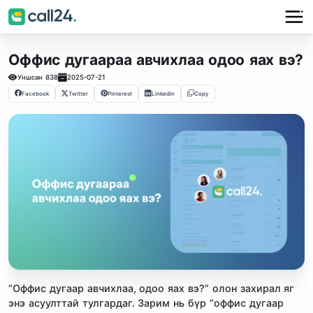
Оффис дугаараа авчихлаа одоо яах вэ?
Уншсан
838
2025-07-21
Facebook
Twitter
Pinterest
Linkedin
Copy
“Оффис дугаар авчихлаа, одоо яах вэ?” олон захирал яг
энэ асуулттай тулгардаг. Зарим нь бүр “оффис дугаар