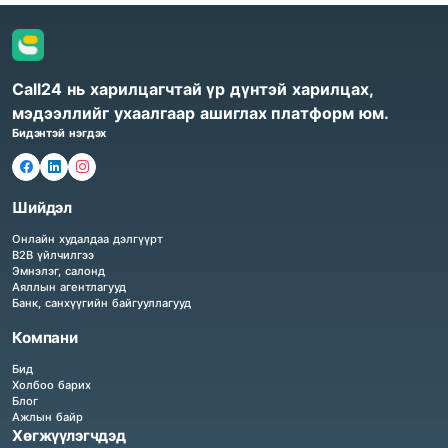
Call24 нь харилцагчтай үр дүнтэй харилцах,
мэдээллийг ухаалгаар ашиглах платформ юм.
Бидэнтэй нэгдэх
Шийдэл
Онлайн худалдаа дэлгүүрт
B2B үйлчилгээ
Эмнэлэг, салонд
Аяллын агентлагууд
Банк, санхүүгийн байгууллагууд
Компани
Бид
Холбоо барих
Блог
Ажлын байр
Хөгжүүлэгчдэд