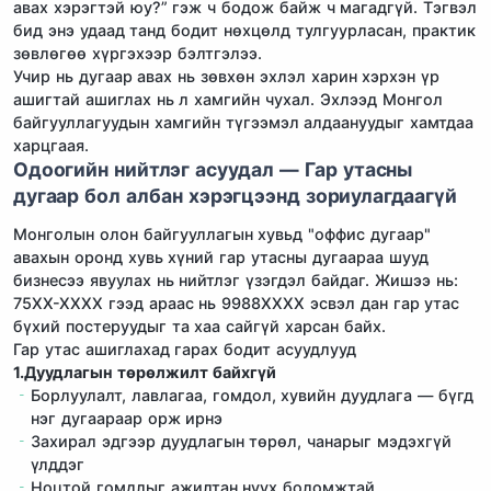
авах хэрэгтэй юу?” гэж ч бодож байж ч магадгүй. Тэгвэл
бид энэ удаад танд бодит нөхцөлд тулгуурласан, практик
зөвлөгөө хүргэхээр бэлтгэлээ.
Учир нь дугаар авах нь зөвхөн эхлэл харин хэрхэн үр
ашигтай ашиглах нь л хамгийн чухал. Эхлээд Монгол
байгууллагуудын хамгийн түгээмэл алдаануудыг хамтдаа
харцгаая.
Одоогийн нийтлэг асуудал — Гар утасны
дугаар бол албан хэрэгцээнд зориулагдаагүй
Монголын олон байгууллагын хувьд "оффис дугаар"
авахын оронд хувь хүний гар утасны дугаараа шууд
бизнесээ явуулах нь нийтлэг үзэгдэл байдаг. Жишээ нь:
75XX-XXXX гээд араас нь 9988XXXX эсвэл дан гар утас
бүхий постеруудыг та хаа сайгүй харсан байх.
Гар утас ашиглахад гарах бодит асуудлууд
1.Дуудлагын төрөлжилт байхгүй
Борлуулалт, лавлагаа, гомдол, хувийн дуудлага — бүгд
нэг дугаараар орж ирнэ
Захирал эдгээр дуудлагын төрөл, чанарыг мэдэхгүй
үлддэг
Ноцтой гомдлыг ажилтан нуух боломжтай