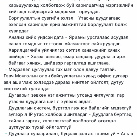
харьцуулахад холбогдож буй харилцагчид мэргэжлийн
хийгээд найдвартай мэдрэмж төрүүлдэг.
Борлуулалтын сувгийн эхлэл - Утасны дуудлагаас
эхэлсэн харилцан яриа амжилттай борлуулалт болж
хувирдаг.
Анализ хийх үндсэн дата - Ярианы урсгалаас асуудал,
санал гомдлыг тогтоож, үйлчилгээг сайжруулдаг.
Харилцагчийн үйлчилгээ сэтгэл ханамжийг хянах
шийдэл - Хэзээ, хэнээс, ямар сэдвээр дуудлага ирж
байгааг хянаж, шийдвэр гаргалтад ашиглана.
Мэдээлэл цуглуулах гэх мэт олон давуу талтай.
Гэвч Монголын олон байгууллагын хувьд оффис дугаар
авч ашиглаж эхлэхдээ дараах нийтлэг ойлголт, дутуу
системтэй тулгардаг:
Дугаарыг зөвхөн нэг ажилтны утсанд чиглүүлж, гар
утасны дуудлага шиг л хүлээж авдаг.
Дуудлагын систем, бүртгэл гэж юу байдгийг мэдэхгүй
зүгээр л IP утас холбож ашигладаг - Дуудлага бүртгэх,
тайлан гаргах, хэрэглэгчтэй холбоотой өгөгдөл
цуглуулах тухай ойлголтгүй
Дуудлага хуваарилалт, буцааж залгах горимгүй - Аль ч