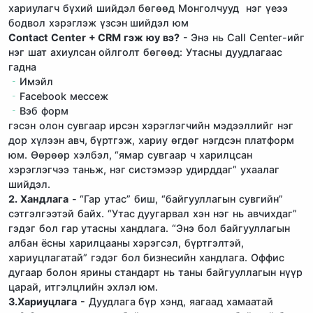
хариулагч бүхий шийдэл бөгөөд Монголчууд нэг үеээ
бодвол хэрэглэж үзсэн шийдэл юм
Contact Center + CRM гэж юу вэ?
- Энэ нь Call Center-ийг
нэг шат ахиулсан ойлголт бөгөөд: Утасны дуудлагаас
гадна
Имэйл
Facebook мессеж
Вэб форм
гэсэн олон сувгаар ирсэн хэрэглэгчийн мэдээллийг нэг
дор хүлээн авч, бүртгэж, хариу өгдөг нэгдсэн платформ
юм. Өөрөөр хэлбэл, “ямар сувгаар ч харилцсан
хэрэглэгчээ таньж, нэг систэмээр удирддаг” ухаалаг
шийдэл.
2. Хандлага
- “Гар утас” биш, “байгууллагын сувгийн”
сэтгэлгээтэй байх. “Утас дуугарвал хэн нэг нь авчихдаг”
гэдэг бол гар утасны хандлага. “Энэ бол байгууллагын
албан ёсны харилцааны хэрэгсэл, бүртгэлтэй,
хариуцлагатай” гэдэг бол бизнесийн хандлага. Оффис
дугаар болон ярины стандарт нь таны байгууллагын нүүр
царай, итгэлцлийн эхлэл юм.
3.Хариуцлага
- Дуудлага бүр хэнд, яагаад хамаатай