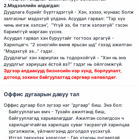
2.Мэдээллийн алдагдал
:
Дуудлага бүрийг бүртгэдэггүй - Хэн, хэзээ, юунаас болж
залгасныг мэдэхгүй үлдэнэ. Асуудал гарвал: “Тэр хүн
чинь ингэж хэлсэн”, “Үгүй ээ, би тэгж хэлээгүй” гэсэн
баримтгүй маргаан үүснэ.
Асуудал гарвал хэн буруутайг тогтоох аргагүй -
Харилцагч: “2 хоногийн өмнө ярьсан шд” гэхэд ажилтан:
“Мэдэхгүй ээ…” гэдэг.
Дуудлагыг хэн хариулах нь тодорхойгүй - “Хэн нь энэ
дуудлгыг хариуцах ёстой вэ?” гэдэг нь ойлгомжгүй.
Эдгээр алдаанууд бизнесийн нэр хүнд, борлуулалт,
дотоод зохион байгуулалтад сөргөөр нөлөөлдөг.
Оффис дугаарын давуу тал
Оффис дугаар бол зүгээр нэг “дугаар” биш. Энэ бол:
Байгууллагын өмч - Тухайн ажилтанд биш,
байгууллагад харьяалагддаг. Ажилтан солигдсон ч
харилцагчтайгаа харилцах суваг тасрахгүй харилцаа
үргэлжилж, үйлчилгээнд доголдол үүсэхгүй.
Итгэл төрүүлэх хэрэгсэл - Гар утасны дугаартай