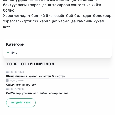
байгууллагын хэрэгцээнд тохирсон сонголтыг хийж
болно.
Хэрэглэгчид л бидний бизнесийг бий болгодог болохоор
хэрэглэгчидтэйгээ харилцах харилцаа хамгийн чухал
шүү.
Категори
Бүгд
ХОЛБООТОЙ НИЙТЛЭЛ
03/06/2026
Шинэ бизнест заавал хэрэгтэй 5 систем
14/02/2026
Call24 гэж яг юу вэ?
03/01/2026
Call24 гар утасны апп албан ёсоор гарлаа
БҮГДИЙГ ҮЗЭХ